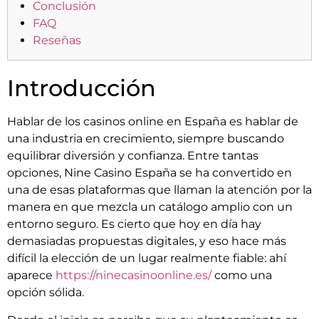
Conclusión
FAQ
Reseñas
Introducción
Hablar de los casinos online en España es hablar de
una industria en crecimiento, siempre buscando
equilibrar diversión y confianza. Entre tantas
opciones, Nine Casino España se ha convertido en
una de esas plataformas que llaman la atención por la
manera en que mezcla un catálogo amplio con un
entorno seguro. Es cierto que hoy en día hay
demasiadas propuestas digitales, y eso hace más
difícil la elección de un lugar realmente fiable: ahí
aparece
https://ninecasinoonline.es/
como una
opción sólida.