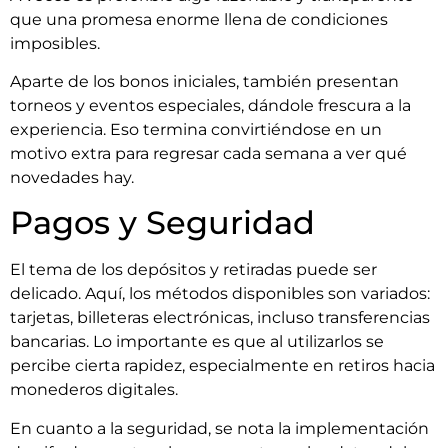
que una promesa enorme llena de condiciones
imposibles.
Aparte de los bonos iniciales, también presentan
torneos y eventos especiales, dándole frescura a la
experiencia. Eso termina convirtiéndose en un
motivo extra para regresar cada semana a ver qué
novedades hay.
Pagos y Seguridad
El tema de los depósitos y retiradas puede ser
delicado. Aquí, los métodos disponibles son variados:
tarjetas, billeteras electrónicas, incluso transferencias
bancarias. Lo importante es que al utilizarlos se
percibe cierta rapidez, especialmente en retiros hacia
monederos digitales.
En cuanto a la seguridad, se nota la implementación