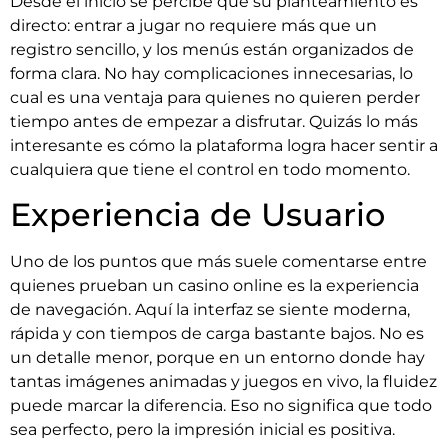
Desde el inicio se percibe que su planteamiento es
directo: entrar a jugar no requiere más que un
registro sencillo, y los menús están organizados de
forma clara. No hay complicaciones innecesarias, lo
cual es una ventaja para quienes no quieren perder
tiempo antes de empezar a disfrutar. Quizás lo más
interesante es cómo la plataforma logra hacer sentir a
cualquiera que tiene el control en todo momento.
Experiencia de Usuario
Uno de los puntos que más suele comentarse entre
quienes prueban un casino online es la experiencia
de navegación. Aquí la interfaz se siente moderna,
rápida y con tiempos de carga bastante bajos. No es
un detalle menor, porque en un entorno donde hay
tantas imágenes animadas y juegos en vivo, la fluidez
puede marcar la diferencia. Eso no significa que todo
sea perfecto, pero la impresión inicial es positiva.