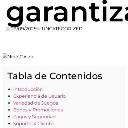
garanti
29/09/2025
UNCATEGORIZED
Tabla de Contenidos
Introducción
Experiencia de Usuario
Variedad de Juegos
Bonos y Promociones
Pagos y Seguridad
Soporte al Cliente